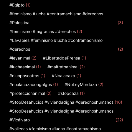
#Egipto
(1)
#feminismo #lucha #contramachismo #derechos
#Palestina
(3)
#feminsimo #migracias #derechos
(2)
#Lavapies #feminismo #lucha #contramachismo
#derechos
(2)
#leyanimal
(2)
#LibertaddePrensa
(1)
#luchaanimal
(1)
#maltratoanimal
(2)
#niunpasoatras
(1)
#Noalacaza
(1)
#noalacazacongalgos
(1)
#NoLeyMordaza
(2)
#proteccionanimal
(2)
#stopcaza
(1)
#StopDesahucios #viviendadigna #derechoshumanos
(16)
#StopDesahucios #viviendadigna #derechoshumanos
#Vicálvaro
(22)
#vallecas #feminismo #lucha #contramachismo