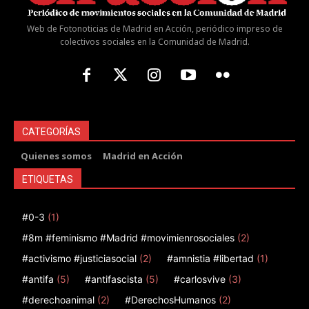
Web de Fotonoticias de Madrid en Acción, periódico impreso de
colectivos sociales en la Comunidad de Madrid.
CATEGORÍAS
Quienes somos
Madrid en Acción
ETIQUETAS
#0-3
(1)
#8m #feminismo #Madrid #movimienrosociales
(2)
#activismo #justiciasocial
(2)
#amnistia #libertad
(1)
#antifa
(5)
#antifascista
(5)
#carlosvive
(3)
#derechoanimal
(2)
#DerechosHumanos
(2)