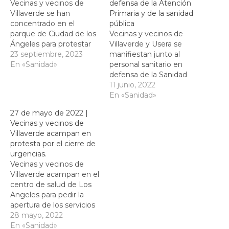
Vecinas y vecinos de
defensa de la Atención
Villaverde se han
Primaria y de la sanidad
concentrado en el
pública
parque de Ciudad de los
Vecinas y vecinos de
Ángeles para protestar
Villaverde y Usera se
por la situación precaria
23 septiembre, 2023
manifiestan junto al
de la sanidad y la
En «Sanidad»
personal sanitario en
atención primaria en el
defensa de la Sanidad
barrio.
Pública y de la Atención
11 junio, 2022
Primaria. Denuncian la
En «Sanidad»
precariedadd del servicio
27 de mayo de 2022 |
de atención primaria y el
Vecinas y vecinos de
cierre de los SUAP, los
Villaverde acampan en
servicios de urgencia de
protesta por el cierre de
la atención primaria. Un
urgencias.
grupo de vecinas…
Vecinas y vecinos de
Villaverde acampan en el
centro de salud de Los
Angeles para pedir la
apertura de los servicios
de urgencias SUAP.
28 mayo, 2022
Piden una reunión
En «Sanidad»