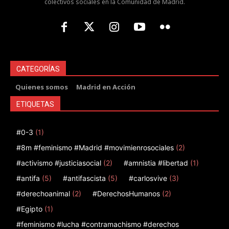
colectivos sociales en la Comunidad de Madrid.
CATEGORÍAS
Quienes somos
Madrid en Acción
ETIQUETAS
#0-3
(1)
#8m #feminismo #Madrid #movimienrosociales
(2)
#activismo #justiciasocial
(2)
#amnistia #libertad
(1)
#antifa
(5)
#antifascista
(5)
#carlosvive
(3)
#derechoanimal
(2)
#DerechosHumanos
(2)
#Egipto
(1)
#feminismo #lucha #contramachismo #derechos