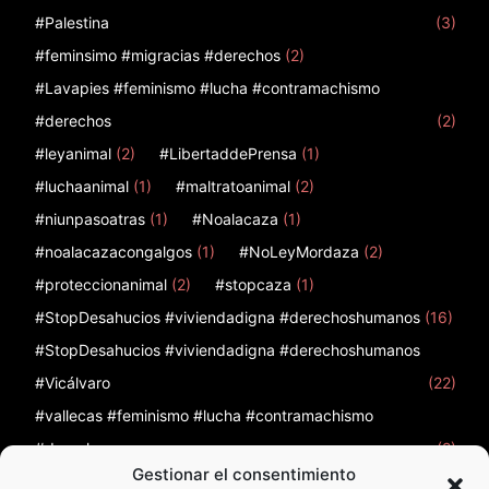
#Palestina
(3)
#feminsimo #migracias #derechos
(2)
#Lavapies #feminismo #lucha #contramachismo
#derechos
(2)
#leyanimal
(2)
#LibertaddePrensa
(1)
#luchaanimal
(1)
#maltratoanimal
(2)
#niunpasoatras
(1)
#Noalacaza
(1)
#noalacazacongalgos
(1)
#NoLeyMordaza
(2)
#proteccionanimal
(2)
#stopcaza
(1)
#StopDesahucios #viviendadigna #derechoshumanos
(16)
#StopDesahucios #viviendadigna #derechoshumanos
#Vicálvaro
(22)
#vallecas #feminismo #lucha #contramachismo
#derechos
(2)
Gestionar el consentimiento
12
(1)
12 de febrero
(1)
12F
(1)
12octubre
(2)