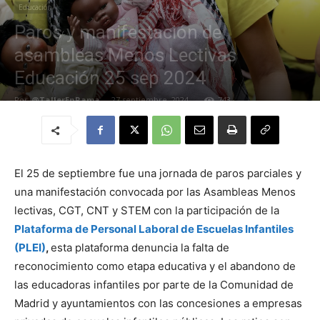
Educación
Paros y manifestación de
asambleas Menos Lectivas
Educación 25 sep 2024
Por
@TallerEnRama
-
27 septiembre, 2024
743
El 25 de septiembre fue una jornada de paros parciales y
una manifestación convocada por las Asambleas Menos
lectivas, CGT, CNT y STEM con la participación de la
Plataforma de Personal Laboral de Escuelas Infantiles
(PLEI)
,
esta plataforma denuncia la falta de
reconocimiento como etapa educativa y el abandono de
las educadoras infantiles por parte de la Comunidad de
Madrid y ayuntamientos con las concesiones a empresas