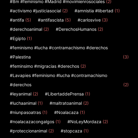
#8m #feminismo #Madrid #movimienrosociales
(2)
#activismo #justiciasocial
(2)
#amnistia #libertad
(1)
#antifa
(5)
#antifascista
(5)
#carlosvive
(3)
#derechoanimal
(2)
#DerechosHumanos
(2)
#Egipto
(1)
#feminismo #lucha #contramachismo #derechos
#Palestina
(3)
#feminsimo #migracias #derechos
(2)
#Lavapies #feminismo #lucha #contramachismo
#derechos
(2)
#leyanimal
(2)
#LibertaddePrensa
(1)
#luchaanimal
(1)
#maltratoanimal
(2)
#niunpasoatras
(1)
#Noalacaza
(1)
#noalacazacongalgos
(1)
#NoLeyMordaza
(2)
#proteccionanimal
(2)
#stopcaza
(1)