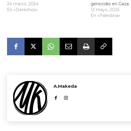
24 marzo, 2024
genocidio en Gaza. 
En «Derechos»
12 mayo, 2025
En «Palestina»
A.Makeda