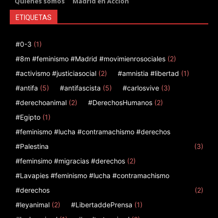
Quienes somos
Madrid en Acción
ETIQUETAS
#0-3
(1)
#8m #feminismo #Madrid #movimienrosociales
(2)
#activismo #justiciasocial
(2)
#amnistia #libertad
(1)
#antifa
(5)
#antifascista
(5)
#carlosvive
(3)
#derechoanimal
(2)
#DerechosHumanos
(2)
#Egipto
(1)
#feminismo #lucha #contramachismo #derechos
#Palestina
(3)
#feminsimo #migracias #derechos
(2)
#Lavapies #feminismo #lucha #contramachismo
#derechos
(2)
#leyanimal
(2)
#LibertaddePrensa
(1)