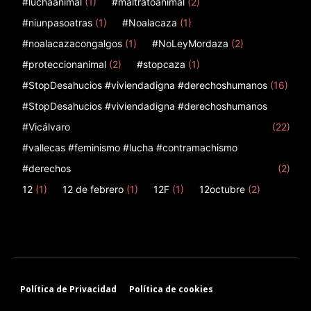
#luchaanimal
(1)
#maltratoanimal
(2)
#niunpasoatras
(1)
#Noalacaza
(1)
#noalacazacongalgos
(1)
#NoLeyMordaza
(2)
#proteccionanimal
(2)
#stopcaza
(1)
#StopDesahucios #viviendadigna #derechoshumanos
(16)
#StopDesahucios #viviendadigna #derechoshumanos
#Vicálvaro
(22)
#vallecas #feminismo #lucha #contramachismo
#derechos
(2)
12
(1)
12 de febrero
(1)
12F
(1)
12octubre
(2)
Política de Privacidad
Política de cookies