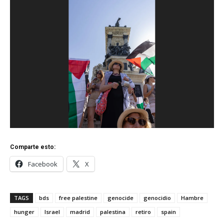
Comparte esto:
Facebook
X
TAGS
bds
free palestine
genocide
genocidio
Hambre
hunger
Israel
madrid
palestina
retiro
spain