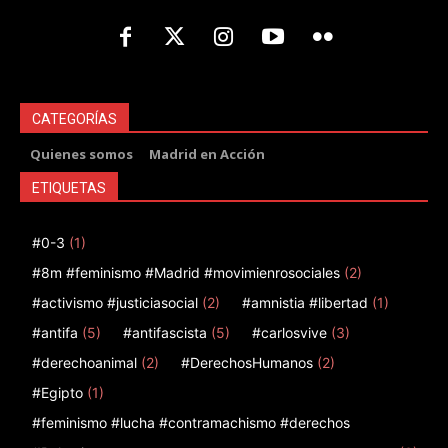
CATEGORÍAS
Quienes somos
Madrid en Acción
ETIQUETAS
#0-3
(1)
#8m #feminismo #Madrid #movimienrosociales
(2)
#activismo #justiciasocial
(2)
#amnistia #libertad
(1)
#antifa
(5)
#antifascista
(5)
#carlosvive
(3)
#derechoanimal
(2)
#DerechosHumanos
(2)
#Egipto
(1)
#feminismo #lucha #contramachismo #derechos