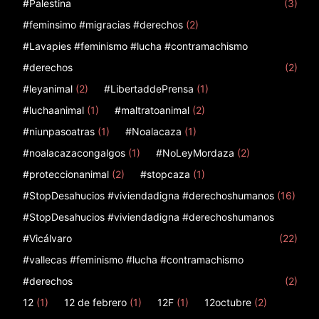
#Palestina
(3)
#feminsimo #migracias #derechos
(2)
#Lavapies #feminismo #lucha #contramachismo
#derechos
(2)
#leyanimal
(2)
#LibertaddePrensa
(1)
#luchaanimal
(1)
#maltratoanimal
(2)
#niunpasoatras
(1)
#Noalacaza
(1)
#noalacazacongalgos
(1)
#NoLeyMordaza
(2)
#proteccionanimal
(2)
#stopcaza
(1)
#StopDesahucios #viviendadigna #derechoshumanos
(16)
#StopDesahucios #viviendadigna #derechoshumanos
#Vicálvaro
(22)
#vallecas #feminismo #lucha #contramachismo
#derechos
(2)
12
(1)
12 de febrero
(1)
12F
(1)
12octubre
(2)