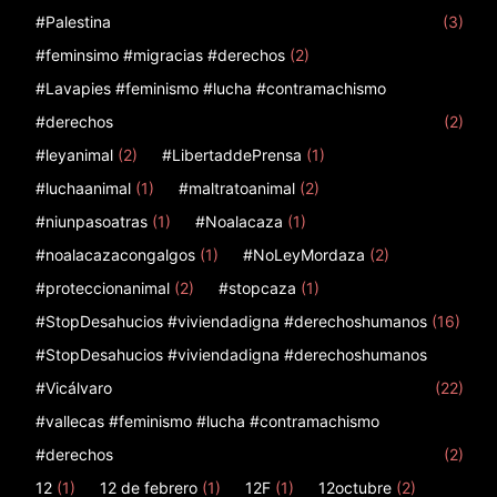
#Palestina
(3)
#feminsimo #migracias #derechos
(2)
#Lavapies #feminismo #lucha #contramachismo
#derechos
(2)
#leyanimal
(2)
#LibertaddePrensa
(1)
#luchaanimal
(1)
#maltratoanimal
(2)
#niunpasoatras
(1)
#Noalacaza
(1)
#noalacazacongalgos
(1)
#NoLeyMordaza
(2)
#proteccionanimal
(2)
#stopcaza
(1)
#StopDesahucios #viviendadigna #derechoshumanos
(16)
#StopDesahucios #viviendadigna #derechoshumanos
#Vicálvaro
(22)
#vallecas #feminismo #lucha #contramachismo
#derechos
(2)
12
(1)
12 de febrero
(1)
12F
(1)
12octubre
(2)