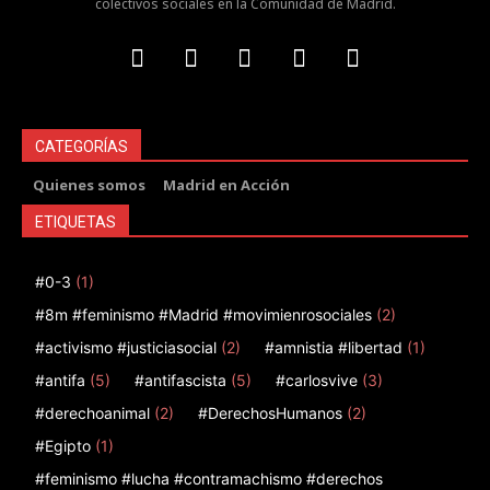
colectivos sociales en la Comunidad de Madrid.
CATEGORÍAS
Quienes somos
Madrid en Acción
ETIQUETAS
#0-3
(1)
#8m #feminismo #Madrid #movimienrosociales
(2)
#activismo #justiciasocial
(2)
#amnistia #libertad
(1)
#antifa
(5)
#antifascista
(5)
#carlosvive
(3)
#derechoanimal
(2)
#DerechosHumanos
(2)
#Egipto
(1)
#feminismo #lucha #contramachismo #derechos