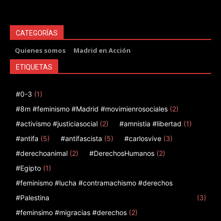
CATEGORÍAS
Quienes somos
Madrid en Acción
ETIQUETAS
#0-3
(1)
#8m #feminismo #Madrid #movimienrosociales
(2)
#activismo #justiciasocial
(2)
#amnistia #libertad
(1)
#antifa
(5)
#antifascista
(5)
#carlosvive
(3)
#derechoanimal
(2)
#DerechosHumanos
(2)
#Egipto
(1)
#feminismo #lucha #contramachismo #derechos
#Palestina
(3)
#feminsimo #migracias #derechos
(2)