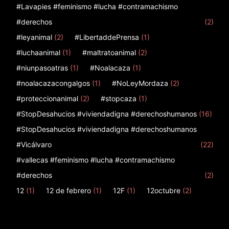
#Lavapies #feminismo #lucha #contramachismo
#derechos
(2)
#leyanimal
(2)
#LibertaddePrensa
(1)
#luchaanimal
(1)
#maltratoanimal
(2)
#niunpasoatras
(1)
#Noalacaza
(1)
#noalacazacongalgos
(1)
#NoLeyMordaza
(2)
#proteccionanimal
(2)
#stopcaza
(1)
#StopDesahucios #viviendadigna #derechoshumanos
(16)
#StopDesahucios #viviendadigna #derechoshumanos
#Vicálvaro
(22)
#vallecas #feminismo #lucha #contramachismo
#derechos
(2)
12
(1)
12 de febrero
(1)
12F
(1)
12octubre
(2)