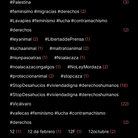
#Palestina
(3)
#feminsimo #migracias #derechos
(2)
#Lavapies #feminismo #lucha #contramachismo
#derechos
(2)
#leyanimal
(2)
#LibertaddePrensa
(1)
#luchaanimal
(1)
#maltratoanimal
(2)
#niunpasoatras
(1)
#Noalacaza
(1)
#noalacazacongalgos
(1)
#NoLeyMordaza
(2)
#proteccionanimal
(2)
#stopcaza
(1)
#StopDesahucios #viviendadigna #derechoshumanos
(16)
#StopDesahucios #viviendadigna #derechoshumanos
#Vicálvaro
(22)
#vallecas #feminismo #lucha #contramachismo
#derechos
(2)
12
(1)
12 de febrero
(1)
12F
(1)
12octubre
(2)