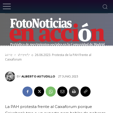
26.06.2023. Protesta de la PAH frente al
Inicio
Vivienda
26.06.2023. Protesta de la PAH frente al
Caixaforum
Caixaforum
27 JUNIO, 2023
BY
ALBERTO ASTUDILLO
La PAH protesta frente al Caixaforum porque