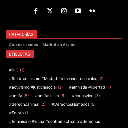
CATEGORÍAS
Quienes somos
Madrid en Acción
ETIQUETAS
#0-3
(1)
#8m #feminismo #Madrid #movimienrosociales
(2)
#activismo #justiciasocial
(2)
#amnistia #libertad
(1)
#antifa
(5)
#antifascista
(5)
#carlosvive
(3)
#derechoanimal
(2)
#DerechosHumanos
(2)
#Egipto
(1)
#feminismo #lucha #contramachismo #derechos