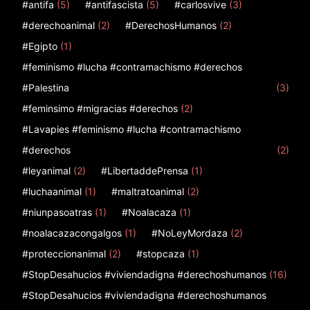
#antifa
(5)
#antifascista
(5)
#carlosvive
(3)
#derechoanimal
(2)
#DerechosHumanos
(2)
#Egipto
(1)
#feminismo #lucha #contramachismo #derechos
#Palestina
(3)
#feminsimo #migracias #derechos
(2)
#Lavapies #feminismo #lucha #contramachismo
#derechos
(2)
#leyanimal
(2)
#LibertaddePrensa
(1)
#luchaanimal
(1)
#maltratoanimal
(2)
#niunpasoatras
(1)
#Noalacaza
(1)
#noalacazacongalgos
(1)
#NoLeyMordaza
(2)
#proteccionanimal
(2)
#stopcaza
(1)
#StopDesahucios #viviendadigna #derechoshumanos
(16)
#StopDesahucios #viviendadigna #derechoshumanos