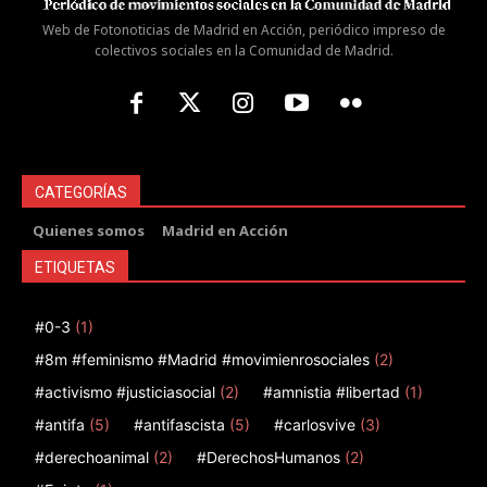
Web de Fotonoticias de Madrid en Acción, periódico impreso de
colectivos sociales en la Comunidad de Madrid.
CATEGORÍAS
Quienes somos
Madrid en Acción
ETIQUETAS
#0-3
(1)
#8m #feminismo #Madrid #movimienrosociales
(2)
#activismo #justiciasocial
(2)
#amnistia #libertad
(1)
#antifa
(5)
#antifascista
(5)
#carlosvive
(3)
#derechoanimal
(2)
#DerechosHumanos
(2)