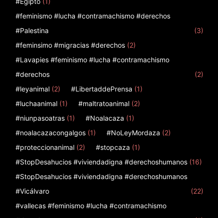
#Egipto
(1)
#feminismo #lucha #contramachismo #derechos
#Palestina
(3)
#feminsimo #migracias #derechos
(2)
#Lavapies #feminismo #lucha #contramachismo
#derechos
(2)
#leyanimal
(2)
#LibertaddePrensa
(1)
#luchaanimal
(1)
#maltratoanimal
(2)
#niunpasoatras
(1)
#Noalacaza
(1)
#noalacazacongalgos
(1)
#NoLeyMordaza
(2)
#proteccionanimal
(2)
#stopcaza
(1)
#StopDesahucios #viviendadigna #derechoshumanos
(16)
#StopDesahucios #viviendadigna #derechoshumanos
#Vicálvaro
(22)
#vallecas #feminismo #lucha #contramachismo