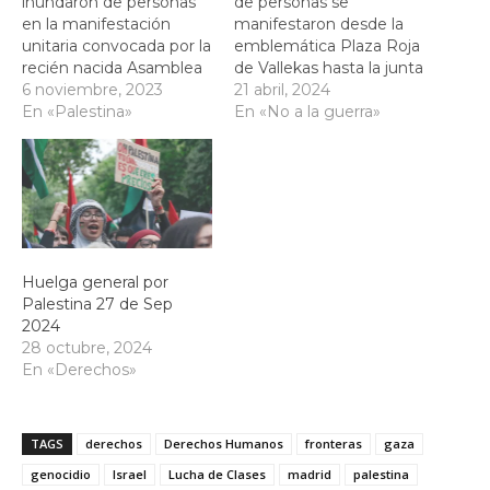
inundaron de personas
de personas se
en la manifestación
manifestaron desde la
unitaria convocada por la
emblemática Plaza Roja
recién nacida Asamblea
de Vallekas hasta la junta
Vallecana por
6 noviembre, 2023
municipal, el mayor
21 abril, 2024
Palestina. Otra vez más
En «Palestina»
tamo del recorrido
En «No a la guerra»
los barrios humildes de la
transcurrió por la AVDA
capital mostraron su
de La Albufera. Desde
solidaridad con el
Vallekas seguiremos en
sufrimiento del Pueblo
las calles confrontando
Palestino tras décadas
de manera directa al
de exterminio y
sionismo y sus aliados
ocupación de su
hasta la liberación de…
Huelga general por
territorio por parte de…
Palestina 27 de Sep
2024
28 octubre, 2024
En «Derechos»
TAGS
derechos
Derechos Humanos
fronteras
gaza
genocidio
Israel
Lucha de Clases
madrid
palestina