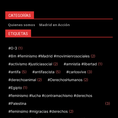
CATEGORÍAS
Quienes somos
Madrid en Acción
ETIQUETAS
#0-3
(1)
#8m #feminismo #Madrid #movimienrosociales
(2)
#activismo #justiciasocial
(2)
#amnistia #libertad
(1)
#antifa
(5)
#antifascista
(5)
#carlosvive
(3)
#derechoanimal
(2)
#DerechosHumanos
(2)
#Egipto
(1)
#feminismo #lucha #contramachismo #derechos
#Palestina
(3)
#feminsimo #migracias #derechos
(2)