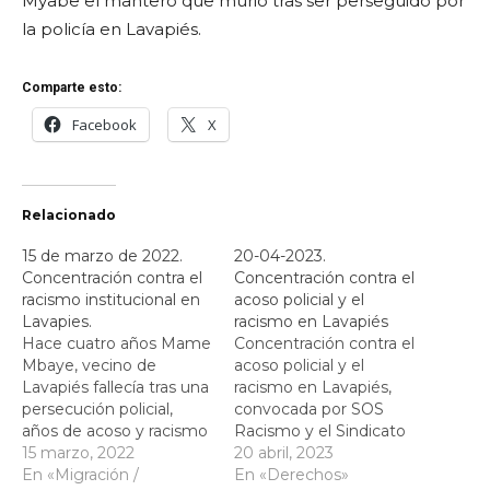
Myabe el mantero que murió tras ser perseguido por
la policía en Lavapiés.
Comparte esto:
Facebook
X
Relacionado
15 de marzo de 2022.
20-04-2023.
Concentración contra el
Concentración contra el
racismo institucional en
acoso policial y el
Lavapies.
racismo en Lavapiés
Hace cuatro años Mame
Concentración contra el
Mbaye, vecino de
acoso policial y el
Lavapiés fallecía tras una
racismo en Lavapiés,
persecución policial,
convocada por SOS
años de acoso y racismo
Racismo y el Sindicato
institucional estaban tras
15 marzo, 2022
de Manteros de Madrid. ,
20 abril, 2023
este hecho. Hoy sus
En «Migración /
convocada por SOS
En «Derechos»