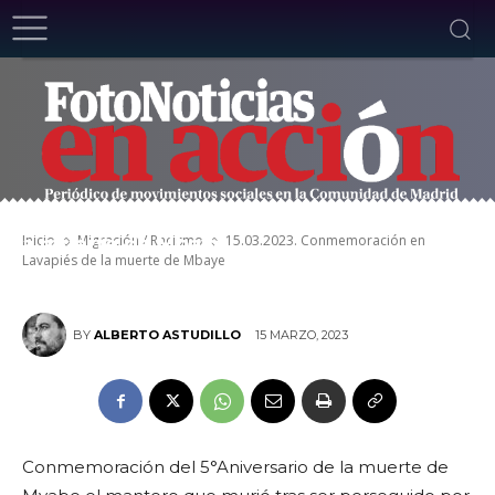
15.03.2023. Conmemoración en Lavapiés de
Inicio
Migración / Racismo
15.03.2023. Conmemoración en
la muerte de Mbaye
Lavapiés de la muerte de Mbaye
15 MARZO, 2023
BY
ALBERTO ASTUDILLO
Conmemoración del 5°Aniversario de la muerte de