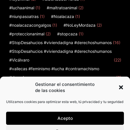
#luchaanimal
(1)
#maltratoanimal
(2)
#niunpasoatras
(1)
#Noalacaza
(1)
#noalacazacongalgos
(1)
#NoLeyMordaza
(2)
#proteccionanimal
(2)
#stopcaza
(1)
#StopDesahucios #viviendadigna #derechoshumanos
(16)
#StopDesahucios #viviendadigna #derechoshumanos
#Vicálvaro
(22)
#vallecas #feminismo #lucha #contramachismo
#derechos
(2)
Gestionar el consentimiento
12
(1)
12 de febrero
(1)
12F
(1)
12octubre
(2)
de las cookies
Utilizamos cookies para optimizar esta web, tú privacidad y tu seguridad
Acepto
Política de Privacidad
Política de cookies