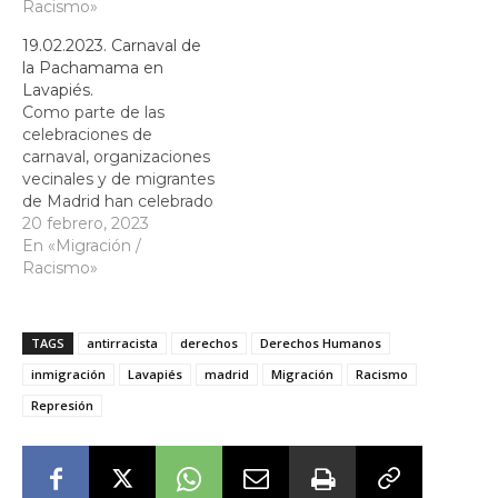
compañer@s del
Racismo»
Racismo y el Sindicato
sindicato de manteros y
de Manteros de Madrid.
19.02.2023. Carnaval de
otras asociaciones de
la Pachamama en
persinas migrantes
Lavapiés.
como Valiente Bangla
Como parte de las
han recordado su
celebraciones de
memoria y han
carnaval, organizaciones
denunciado el racismo
vecinales y de migrantes
institucional que…
de Madrid han celebrado
esta tarde el carnaval
20 febrero, 2023
reivindicativo
En «Migración /
Pachamama que se ha
Racismo»
desarrollado por las
calles del popular barrio
de Lavapiés.
TAGS
antirracista
derechos
Derechos Humanos
inmigración
Lavapiés
madrid
Migración
Racismo
Represión