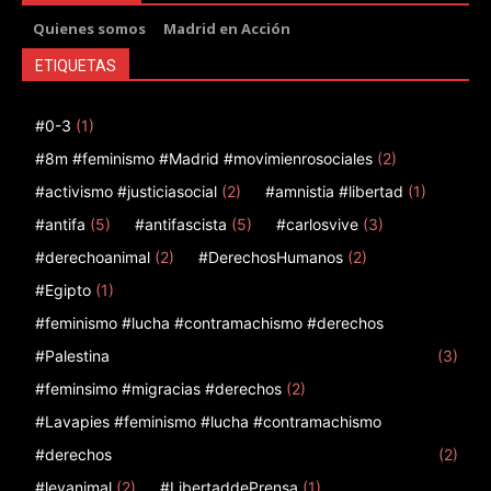
Quienes somos
Madrid en Acción
ETIQUETAS
#0-3
(1)
#8m #feminismo #Madrid #movimienrosociales
(2)
#activismo #justiciasocial
(2)
#amnistia #libertad
(1)
#antifa
(5)
#antifascista
(5)
#carlosvive
(3)
#derechoanimal
(2)
#DerechosHumanos
(2)
#Egipto
(1)
#feminismo #lucha #contramachismo #derechos
#Palestina
(3)
#feminsimo #migracias #derechos
(2)
#Lavapies #feminismo #lucha #contramachismo
#derechos
(2)
#leyanimal
(2)
#LibertaddePrensa
(1)