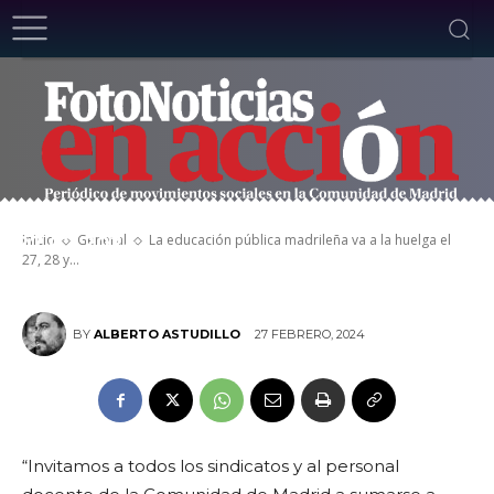
La educación pública madrileña va a la
huelga el 27, 28 y 29 de febrero.
Inicio
General
La educación pública madrileña va a la huelga el
27.02.2024
27, 28 y...
27 FEBRERO, 2024
BY
ALBERTO ASTUDILLO
“Invitamos a todos los sindicatos y al personal