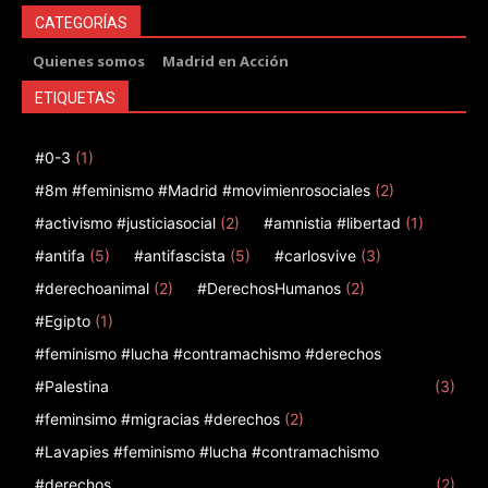
CATEGORÍAS
Quienes somos
Madrid en Acción
ETIQUETAS
#0-3
(1)
#8m #feminismo #Madrid #movimienrosociales
(2)
#activismo #justiciasocial
(2)
#amnistia #libertad
(1)
#antifa
(5)
#antifascista
(5)
#carlosvive
(3)
#derechoanimal
(2)
#DerechosHumanos
(2)
#Egipto
(1)
#feminismo #lucha #contramachismo #derechos
#Palestina
(3)
#feminsimo #migracias #derechos
(2)
#Lavapies #feminismo #lucha #contramachismo
#derechos
(2)