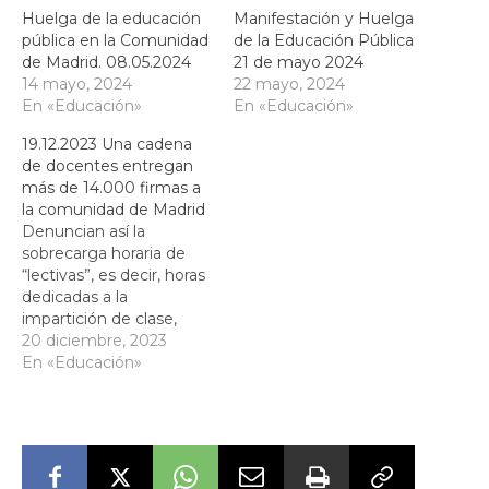
Huelga de la educación
Manifestación y Huelga
pública en la Comunidad
de la Educación Pública
de Madrid. 08.05.2024
21 de mayo 2024
14 mayo, 2024
22 mayo, 2024
En «Educación»
En «Educación»
19.12.2023 Una cadena
de docentes entregan
más de 14.000 firmas a
la comunidad de Madrid
Denuncian así la
sobrecarga horaria de
“lectivas”, es decir, horas
dedicadas a la
impartición de clase,
impide que se puedan
20 diciembre, 2023
realizar de manera
En «Educación»
adecuada muchas
tareas importantes en
un centro educativo
como son la atención a
las familias, la atención