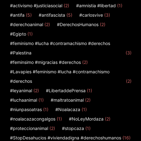
#activismo #justiciasocial
(2)
#amnistia #libertad
(1)
#antifa
(5)
#antifascista
(5)
#carlosvive
(3)
#derechoanimal
(2)
#DerechosHumanos
(2)
#Egipto
(1)
#feminismo #lucha #contramachismo #derechos
#Palestina
(3)
#feminsimo #migracias #derechos
(2)
#Lavapies #feminismo #lucha #contramachismo
#derechos
(2)
#leyanimal
(2)
#LibertaddePrensa
(1)
#luchaanimal
(1)
#maltratoanimal
(2)
#niunpasoatras
(1)
#Noalacaza
(1)
#noalacazacongalgos
(1)
#NoLeyMordaza
(2)
#proteccionanimal
(2)
#stopcaza
(1)
#StopDesahucios #viviendadigna #derechoshumanos
(16)