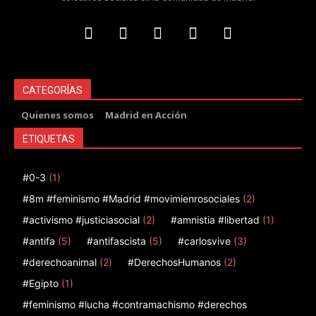
CATEGORÍAS
Quienes somos
Madrid en Acción
ETIQUETAS
#0-3
(1)
#8m #feminismo #Madrid #movimienrosociales
(2)
#activismo #justiciasocial
(2)
#amnistia #libertad
(1)
#antifa
(5)
#antifascista
(5)
#carlosvive
(3)
#derechoanimal
(2)
#DerechosHumanos
(2)
#Egipto
(1)
#feminismo #lucha #contramachismo #derechos