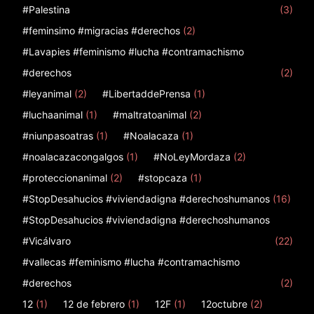
#Palestina
(3)
#feminsimo #migracias #derechos
(2)
#Lavapies #feminismo #lucha #contramachismo
#derechos
(2)
#leyanimal
(2)
#LibertaddePrensa
(1)
#luchaanimal
(1)
#maltratoanimal
(2)
#niunpasoatras
(1)
#Noalacaza
(1)
#noalacazacongalgos
(1)
#NoLeyMordaza
(2)
#proteccionanimal
(2)
#stopcaza
(1)
#StopDesahucios #viviendadigna #derechoshumanos
(16)
#StopDesahucios #viviendadigna #derechoshumanos
#Vicálvaro
(22)
#vallecas #feminismo #lucha #contramachismo
#derechos
(2)
12
(1)
12 de febrero
(1)
12F
(1)
12octubre
(2)