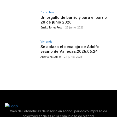
Derechos
Un orgullo de barrio y para el barrio
20 de junio 2026
Eneko Torres Peco
-
25 junio, 2026
Vivienda
Se aplaza el desalojo de Adolfo
vecino de Vallecas.2026.06.24
Alberto Astudillo
-
24 junio, 2026
Web de Fotonoticias de Madrid en Acción, periódico impreso de
colectivos sociales en la Comunidad de Madrid.