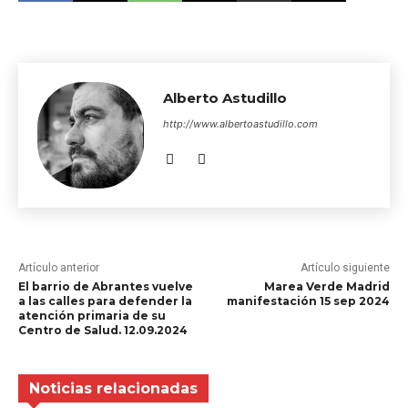
de sangre con la
leyenda “Can you hear
us?” (“¿Nos estáis
oyendo?”) y…
Alberto Astudillo
http://www.albertoastudillo.com
Artículo anterior
Artículo siguiente
El barrio de Abrantes vuelve
Marea Verde Madrid
a las calles para defender la
manifestación 15 sep 2024
atención primaria de su
Centro de Salud. 12.09.2024
Noticias relacionadas