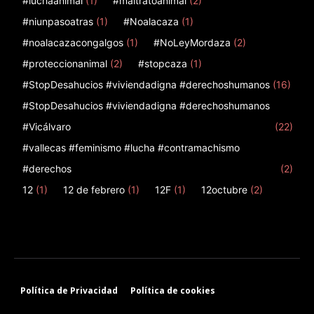
#luchaanimal
(1)
#maltratoanimal
(2)
#niunpasoatras
(1)
#Noalacaza
(1)
#noalacazacongalgos
(1)
#NoLeyMordaza
(2)
#proteccionanimal
(2)
#stopcaza
(1)
#StopDesahucios #viviendadigna #derechoshumanos
(16)
#StopDesahucios #viviendadigna #derechoshumanos
#Vicálvaro
(22)
#vallecas #feminismo #lucha #contramachismo
#derechos
(2)
12
(1)
12 de febrero
(1)
12F
(1)
12octubre
(2)
Política de Privacidad
Política de cookies