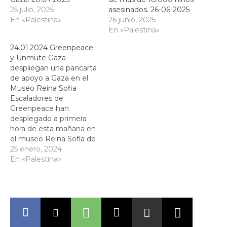
25 julio, 2025
asesinados. 26-06-2025
En «Palestina»
26 junio, 2025
En «Palestina»
24.01.2024 Greenpeace
y Unmute Gaza
despliegan una pancarta
de apoyo a Gaza en el
Museo Reina Sofia
Escaladores de
Greenpeace han
desplegado a primera
hora de esta mañana en
el museo Reina Sofía de
Madrid una ilustración
25 enero, 2024
del artista visual
En «Palestina»
estadounidense Shepard
Fairey Obey para pedir el
alto el fuego inmediato
en Gaza. La obra
muestra a un niño
palestino cubierto