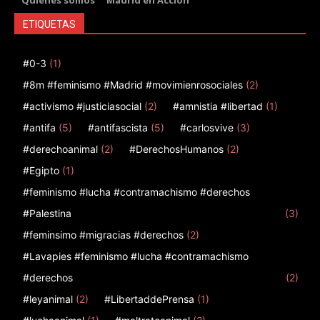
ETIQUETAS
#0-3
(1)
#8m #feminismo #Madrid #movimienrosociales
(2)
#activismo #justiciasocial
(2)
#amnistia #libertad
(1)
#antifa
(5)
#antifascista
(5)
#carlosvive
(3)
#derechoanimal
(2)
#DerechosHumanos
(2)
#Egipto
(1)
#feminismo #lucha #contramachismo #derechos
#Palestina
(3)
#feminsimo #migracias #derechos
(2)
#Lavapies #feminismo #lucha #contramachismo
#derechos
(2)
#leyanimal
(2)
#LibertaddePrensa
(1)