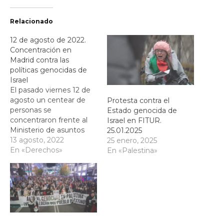
Relacionado
12 de agosto de 2022.
Concentración en
Madrid contra las
políticas genocidas de
Israel
El pasado viernes 12 de
agosto un centear de
Protesta contra el
personas se
Estado genocida de
concentraron frente al
Israel en FITUR.
Ministerio de asuntos
25.01.2025
exteriores en Madrid
13 agosto, 2022
25 enero, 2025
para exigir medidas
En «Derechos»
En «Palestina»
contra Israel tras el
último ataque criminal
contra la población civil
de Gaza. Los ataques de
la semana pasada
costaron la vida de 43
palestinos y palestinas,…