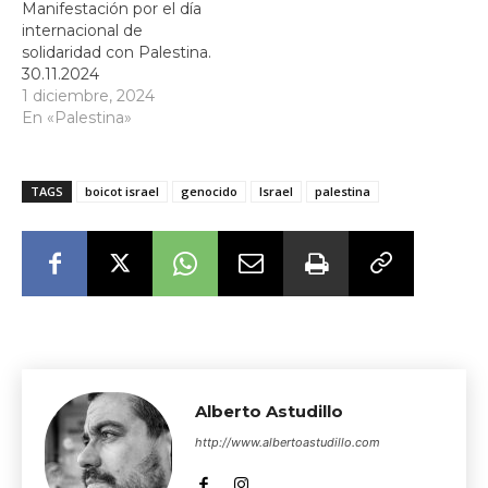
Manifestación por el día
internacional de
solidaridad con Palestina.
30.11.2024
1 diciembre, 2024
En «Palestina»
TAGS
boicot israel
genocido
Israel
palestina
Alberto Astudillo
http://www.albertoastudillo.com