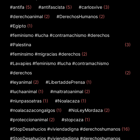
#antifa
(5)
#antifascista
(5)
#carlosvive
(3)
#derechoanimal
(2)
#DerechosHumanos
(2)
#Egipto
(1)
#feminismo #lucha #contramachismo #derechos
#Palestina
(3)
#feminsimo #migracias #derechos
(2)
#Lavapies #feminismo #lucha #contramachismo
#derechos
(2)
#leyanimal
(2)
#LibertaddePrensa
(1)
#luchaanimal
(1)
#maltratoanimal
(2)
#niunpasoatras
(1)
#Noalacaza
(1)
#noalacazacongalgos
(1)
#NoLeyMordaza
(2)
#proteccionanimal
(2)
#stopcaza
(1)
#StopDesahucios #viviendadigna #derechoshumanos
(16)
#StopDesahucios #viviendadigna #derechoshumanos