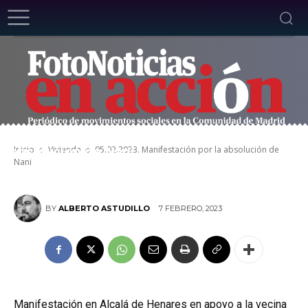
05.02.2023. Manifestación por la
Inicio
Vivienda
05.02.2023. Manifestación por la absolución de
absolución de Nani
Nani
7 FEBRERO, 2023
BY
ALBERTO ASTUDILLO
Manifestación en Alcalá de Henares en apoyo a la vecina