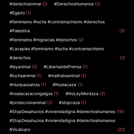
#derechoanimal
(2)
#DerechosHumanos
(2)
#Egipto
(1)
#feminismo #lucha #contramachismo #derechos
#Palestina
(3)
#feminsimo #migracias #derechos
(2)
#Lavapies #feminismo #lucha #contramachismo
#derechos
(2)
#leyanimal
(2)
#LibertaddePrensa
(1)
#luchaanimal
(1)
#maltratoanimal
(2)
#niunpasoatras
(1)
#Noalacaza
(1)
#noalacazacongalgos
(1)
#NoLeyMordaza
(2)
#proteccionanimal
(2)
#stopcaza
(1)
#StopDesahucios #viviendadigna #derechoshumanos
(16)
#StopDesahucios #viviendadigna #derechoshumanos
#Vicálvaro
(22)