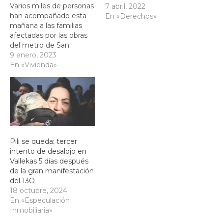
Varios miles de personas
7 abril, 2022
han acompañado esta
En «Derechos»
mañana a las familias
afectadas por las obras
del metro de San
Fernando de Henares
9 enero, 2023
que se han manifestado,
En «Vivienda»
desde la plaza de Callao
a Sol en Madrid.
Reclaman una solución
digna para el problema
creado por las obras de
la linea 7…
Pili se queda: tercer
intento de desalojo en
Vallekas 5 días después
de la gran manifestación
del 13O
18 octubre, 2024
En «Especulación
Inmobiliaria»