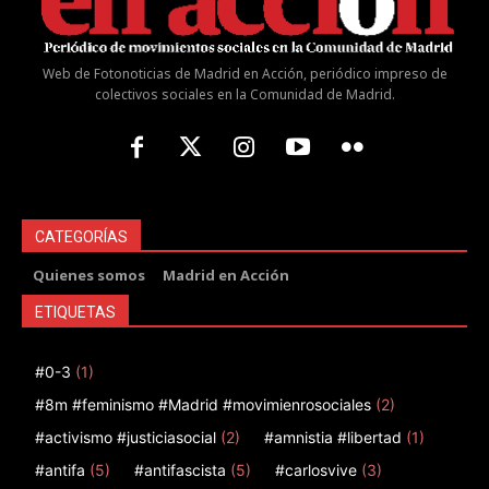
Web de Fotonoticias de Madrid en Acción, periódico impreso de
colectivos sociales en la Comunidad de Madrid.
CATEGORÍAS
Quienes somos
Madrid en Acción
ETIQUETAS
#0-3
(1)
#8m #feminismo #Madrid #movimienrosociales
(2)
#activismo #justiciasocial
(2)
#amnistia #libertad
(1)
#antifa
(5)
#antifascista
(5)
#carlosvive
(3)