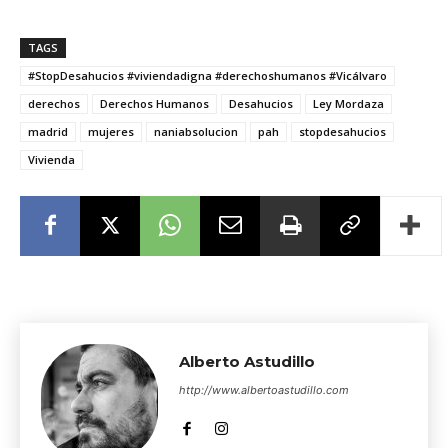
TAGS
#StopDesahucios #viviendadigna #derechoshumanos #Vicálvaro
derechos
Derechos Humanos
Desahucios
Ley Mordaza
madrid
mujeres
naniabsolucion
pah
stopdesahucios
Vivienda
Alberto Astudillo
http://www.albertoastudillo.com